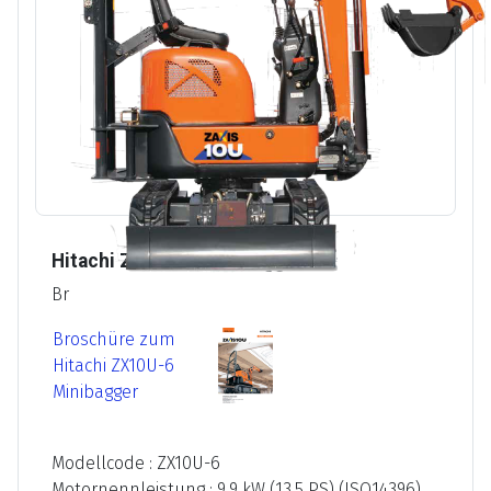
Hitachi ZX10U-6 Minibagger
Br
Broschüre zum
Hitachi ZX10U-6
Minibagger
Modellcode : ZX10U-6
Motornennleistung : 9,9 kW (13,5 PS) (ISO14396)