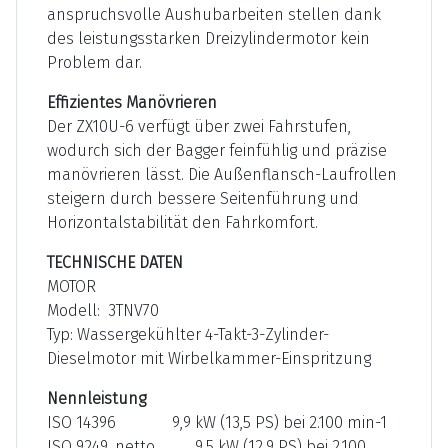
anspruchsvolle Aushubarbeiten stellen dank
des leistungsstarken Dreizylindermotor kein
Problem dar.
Effizientes Manövrieren
Der ZX10U-6 verfügt über zwei Fahrstufen,
wodurch sich der Bagger feinfühlig und präzise
manövrieren lässt. Die Außenflansch-Laufrollen
steigern durch bessere Seitenführung und
Horizontalstabilität den Fahrkomfort.
TECHNISCHE DATEN
MOTOR
Modell: 3TNV70
Typ: Wassergekühlter 4-Takt-3-Zylinder-
Dieselmotor mit Wirbelkammer-Einspritzung
Nennleistung
ISO 14396 9,9 kW (13,5 PS) bei 2.100 min-1
ISO 9249, netto 9,5 kW (12,9 PS) bei 2.100